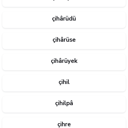
çihârüdü
çihârüse
çihârüyek
çihil
çihilpâ
çihre