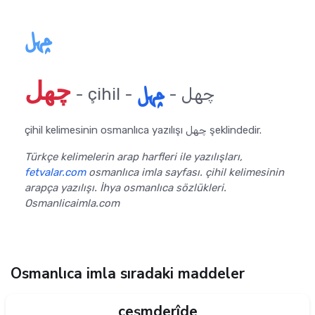
چهل
چهل
چهل
- çihil - چهل -
çihil kelimesinin osmanlıca yazılışı چهل şeklindedir.
Türkçe kelimelerin arap harfleri ile yazılışları,
fetvalar.com
osmanlıca imla sayfası. çihil kelimesinin
arapça yazılışı. İhya osmanlıca sözlükleri.
Osmanlicaimla.com
Osmanlıca imla sıradaki maddeler
çeşmderîde