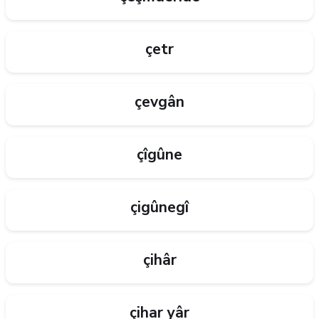
çetr
çevgân
çîgûne
çigûnegî
çihâr
çihar yâr