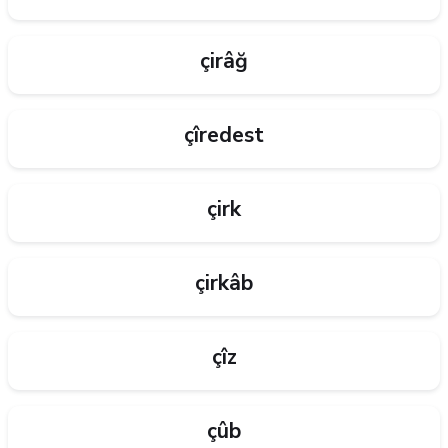
çirâğ
çîredest
çirk
çirkâb
çîz
çûb