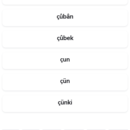
çûbân
çûbek
çun
çün
çünki