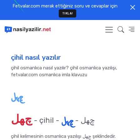
Fetvalar.com merak ettiğiniz soru ve cevaplar için
TIKLA!
çihil nasıl yazılır
çihil osmanlıca nasıl yazılır? çihil osmanlıca yazılışı,
fetvalar.com osmanlıca imla klavuzu
چﻬﻞ
چﻬﻞ
چﻬﻞ
- çihil - چﻬﻞ -
çihil kelimesinin osmanlıca yazılışı چﻬﻞ şeklindedir.