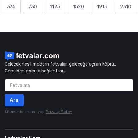
335
730
1125
1520
1915
2310
Gelecek nesil modern fetvalar, geleceğe açılan köprü..
Gönülden gönüle bağlantılar..
Ara
Sitemizde arama yap
Privacy Policy