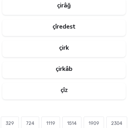
çirâğ
çîredest
çirk
çirkâb
çîz
329
724
1119
1514
1909
2304