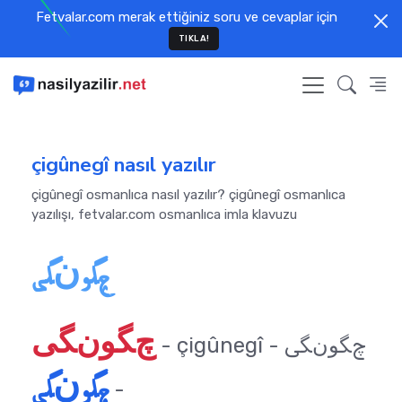
Fetvalar.com merak ettiğiniz soru ve cevaplar için
TIKLA!
çigûnegî nasıl yazılır
çigûnegî osmanlıca nasıl yazılır? çigûnegî osmanlıca
yazılışı, fetvalar.com osmanlıca imla klavuzu
چﮕﻮﻥﮕﯽ
چﮕﻮﻥﮕﯽ
- çigûnegî - چﮕﻮﻥﮕﯽ
چﮕﻮﻥﮕﯽ
-