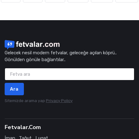
Gelecek nesil modern fetvalar, geleceğe açılan köprü..
Gönülden gönüle bağlantılar..
Ara
Sitemizde arama yap
Privacy Policy
Fetvalar.Com
İman
Tağut
Lugat