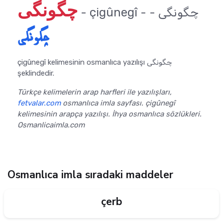
چگونگی
- çigûnegî - چگونگی -
چگونگی
çigûnegî kelimesinin osmanlıca yazılışı چگونگی
şeklindedir.
Türkçe kelimelerin arap harfleri ile yazılışları,
fetvalar.com
osmanlıca imla sayfası. çigûnegî
kelimesinin arapça yazılışı. İhya osmanlıca sözlükleri.
Osmanlicaimla.com
Osmanlıca imla sıradaki maddeler
çerb