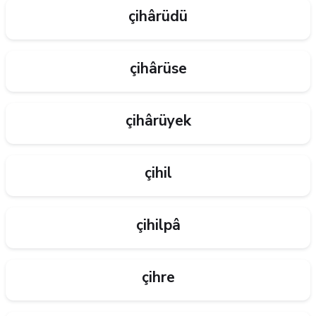
çihârüdü
çihârüse
çihârüyek
çihil
çihilpâ
çihre