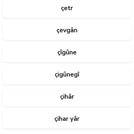
çetr
çevgân
çîgûne
çigûnegî
çihâr
çihar yâr