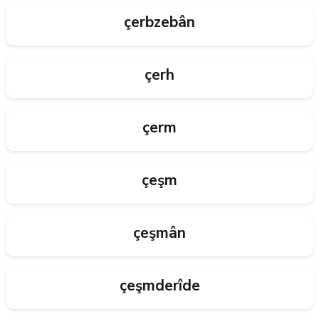
çerbzebân
çerh
çerm
çeşm
çeşmân
çeşmderîde