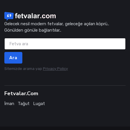
Gelecek nesil modern fetvalar, geleceğe açılan köprü..
Gönülden gönüle bağlantılar..
Ara
Sitemizde arama yap
Privacy Policy
Fetvalar.Com
İman
Tağut
Lugat