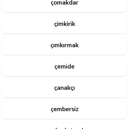
çomakdar
çimkirik
çımkırmak
çemide
çanakçı
çembersiz