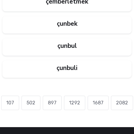
çemberletmek
çunbek
çunbul
çunbuli
107
502
897
1292
1687
2082