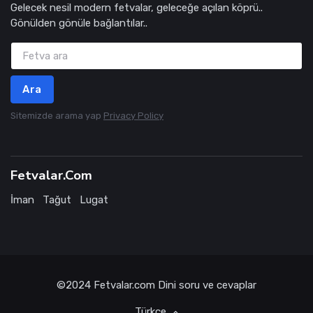
Gelecek nesil modern fetvalar, geleceğe açılan köprü..
Gönülden gönüle bağlantılar..
Ara
Sitemizde arama yap
Privacy Policy
Fetvalar.Com
İman
Tağut
Lugat
©2024
Fetvalar.com
Dini soru ve cevaplar
Türkçe