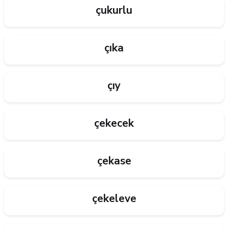
çukurlu
çıka
çıy
çekecek
çekase
çekeleve