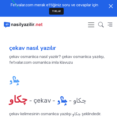
Fetvalar.com merak ettiğiniz soru ve cevaplar için
TIKLA!
çekav nasıl yazılır
çekav osmanlıca nasıl yazılır? çekav osmanlıca yazılışı,
fetvalar.com osmanlıca imla klavuzu
چكاو
چكاو
چكاو
- çekav - چكاو -
çekav kelimesinin osmanlıca yazılışı چكاو şeklindedir.