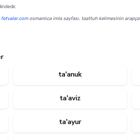
 osmanlıca yazılışı تعته şeklindedir.
,
fetvalar.com
osmanlıca imla sayfası. taattuh kelimesinin arapça y
er
ta'anuk
ta'aviz
ta'ayur