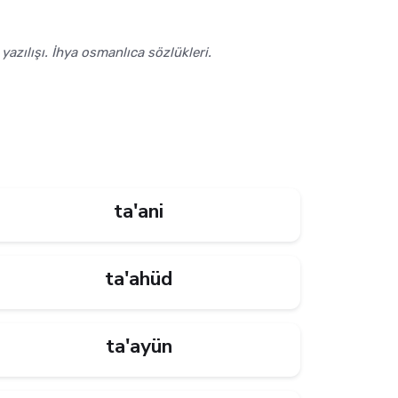
azılışı. İhya osmanlıca sözlükleri.
ta'ani
ta'ahüd
ta'ayün