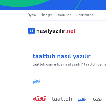
Üyelik
İletişim
Soru Sor
Hakkımızda
taattuh nasıl yazılır
taattuh osmanlıca nasıl yazılır? taattuh osman
تعته
تعته
تعته
- taattuh - تعته -