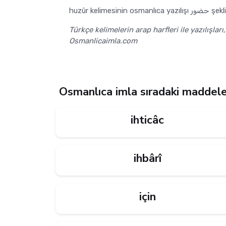
huzûr kelimesinin osma
Türkçe kelimelerin arap harfleri ile yazılışları
Osmanlicaimla.com
Osmanlıca imla sıradaki maddel
ihticâc
ihbârî
için