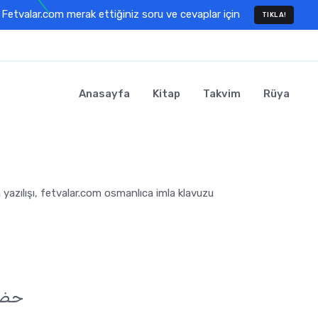
Fetvalar.com merak ettiğiniz soru ve cevaplar için
TIKLA!
Anasayfa
Kitap
Takvim
Rüya
 yazılışı, fetvalar.com osmanlıca imla klavuzu
 حضور -