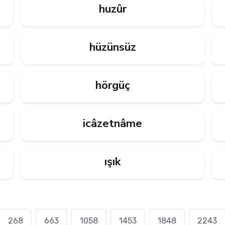
huzûr
hüzünsüz
hörgüç
icâzetnâme
ışık
268
663
1058
1453
1848
2243