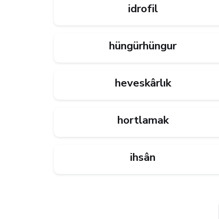
idrofil
hüngürhüngur
heveskârlık
hortlamak
ihsân