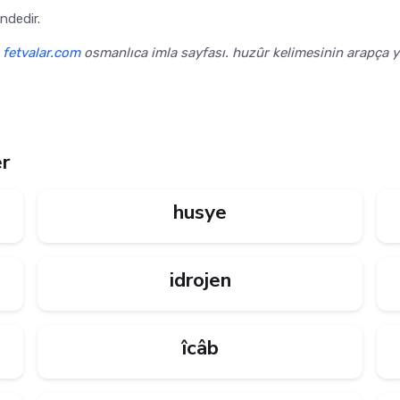
nlıca yazılışı حضور şeklindedir.
,
fetvalar.com
osmanlıca imla sayfası. huzûr kelimesinin arapça yaz
er
husye
idrojen
îcâb