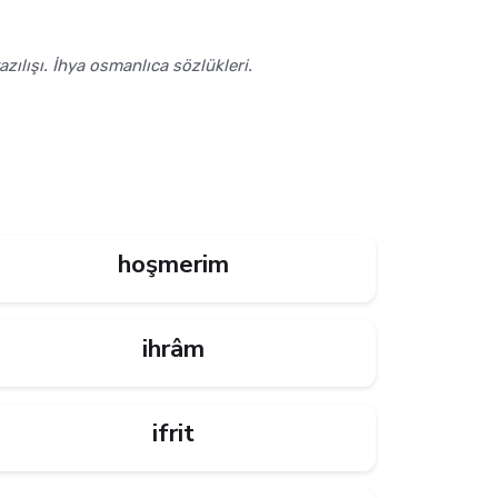
ılışı. İhya osmanlıca sözlükleri.
hoşmerim
ihrâm
ifrit