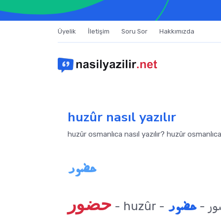
Üyelik
İletişim
Soru Sor
Hakkımızda
huzûr nasıl yazılır
huzûr osmanlıca nasıl yazılır? huzûr osmanlıca
حضور
حضور
حضور
- huzûr -