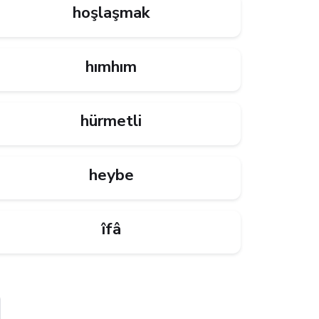
hoşlaşmak
hımhım
hürmetli
heybe
îfâ