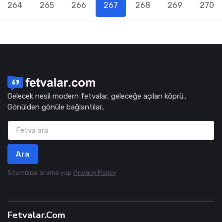
264
265
266
267
268
269
270
Gelecek nesil modern fetvalar, geleceğe açılan köprü..
Gönülden gönüle bağlantılar..
Ara
Sitemizde arama yap
Privacy Policy
Fetvalar.Com