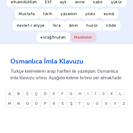
elhamdülillah
Elif
aşk
anne
sabır
şükür
Mustafa
târih
yâsemin
yıldız
esmâ
devlet-i aliyye
İkra
âmin
huzûr
irâde
estağfirullah
Maddeler
Osmanlıca İmla Klavuzu
Türkçe kelimelerin arap harfleri ile yazılışları. Osmanlıca
imla klavuzu sitesi. Aşağıda kelime listesi yer almaktadır.
A
B
C
Ç
D
E
F
G
H
I
İ
J
K
L
M
N
O
Ö
P
R
S
Ş
T
U
Ü
V
Y
Z