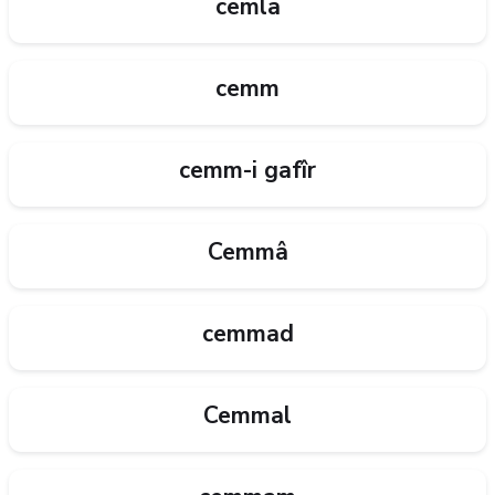
cemla
cemm
cemm-i gafîr
Cemmâ
cemmad
Cemmal