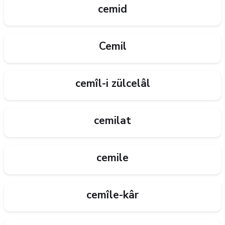
cemid
Cemil
cemîl-i zülcelâl
cemilat
cemile
cemîle-kâr