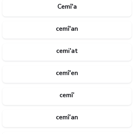
Cemî'a
cemî'an
cemi'at
cemî'en
cemî’
cemî’an