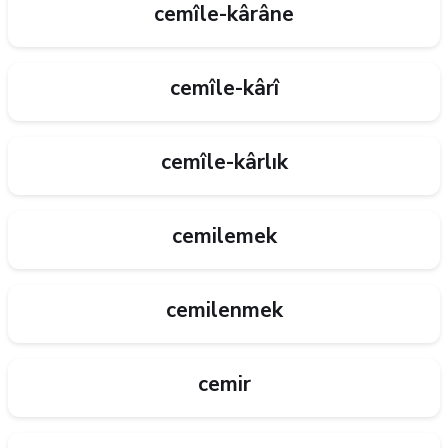
cemîle-kârâne
cemîle-kârî
cemîle-kârlık
cemilemek
cemilenmek
cemir